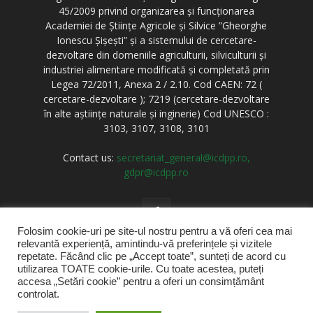
45/2009 privind organizarea și funcționarea
Academiei de Științe Agricole și Silvice ”Gheorghe
Ionescu Șișești” și a sistemului de cercetare-
dezvoltare din domeniile agriculturii, silviculturii și
industriei alimentare modificată și completată prin
Legea 72/2011, Anexa 2 / 2.10. Cod CAEN: 72 (
cercetare-dezvoltare ); 7219 (cercetare-dezvoltare
în alte aștiințe naturale și inginerie) Cod UNESCO :
3103, 3107, 3108, 3101
Contact us:
secretariat_general@icdpp.ro,
gdpr@icdpp.ro
Folosim cookie-uri pe site-ul nostru pentru a vă oferi cea mai
relevantă experiență, amintindu-vă preferințele și vizitele
repetate. Făcând clic pe „Accept toate”, sunteți de acord cu
utilizarea TOATE cookie-urile. Cu toate acestea, puteți
accesa „Setări cookie” pentru a oferi un consimțământ
Acasă
Stiri
Despre noi
Cercetare
RJPP
controlat.
Produse si servicii
Informatii de interes public
Contact
Situatii Urgenta