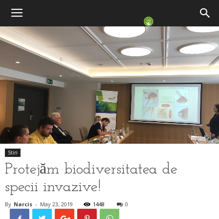
Stiri
Protejăm biodiversitatea de
specii invazive!
By
Narcis
-
May 23, 2019
1448
0