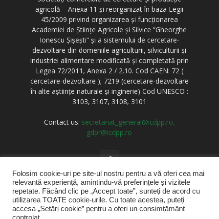
agricolă – Anexa 11 și reorganizat în baza Legii
45/2009 privind organizarea și funcționarea
Academiei de Științe Agricole și Silvice ”Gheorghe
Ionescu Șișești” și a sistemului de cercetare-
dezvoltare din domeniile agriculturii, silviculturii și
industriei alimentare modificată și completată prin
Legea 72/2011, Anexa 2 / 2.10. Cod CAEN: 72 (
cercetare-dezvoltare ); 7219 (cercetare-dezvoltare
în alte aștiințe naturale și inginerie) Cod UNESCO :
3103, 3107, 3108, 3101
Contact us:
secretariat_general@icdpp.ro,
gdpr@icdpp.ro
Folosim cookie-uri pe site-ul nostru pentru a vă oferi cea mai
relevantă experiență, amintindu-vă preferințele și vizitele
repetate. Făcând clic pe „Accept toate”, sunteți de acord cu
utilizarea TOATE cookie-urile. Cu toate acestea, puteți
accesa „Setări cookie” pentru a oferi un consimțământ
Acasă
Stiri
Despre noi
Cercetare
RJPP
controlat.