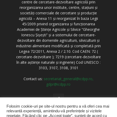
centre de cercetare-dezvoltare agricolă prin
reorganizarea unor institute, centre, stațiuni și
societăți comerciale de cercetare și producție
agricolă – Anexa 11 și reorganizat în baza Legii
45/2009 privind organizarea și funcționarea
Academiei de Științe Agricole și Silvice ”Gheorghe
Ionescu Șișești” și a sistemului de cercetare-
dezvoltare din domeniile agriculturii, silviculturii și
industriei alimentare modificată și completată prin
Legea 72/2011, Anexa 2 / 2.10. Cod CAEN: 72 (
cercetare-dezvoltare ); 7219 (cercetare-dezvoltare
în alte aștiințe naturale și inginerie) Cod UNESCO :
3103, 3107, 3108, 3101
Contact us:
secretariat_general@icdpp.ro,
gdpr@icdpp.ro
Folosim cookie-uri pe site-ul nostru pentru a vă oferi cea mai
relevantă experiență, amintindu-vă preferințele și vizitele
repetate. Făcând clic pe „Accept toate”, sunteți de acord cu