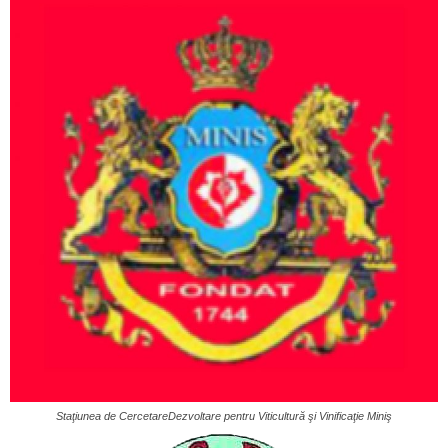
Staţiunea de CercetareDezvoltare pentru Viticultură şi Vinificaţie Miniş