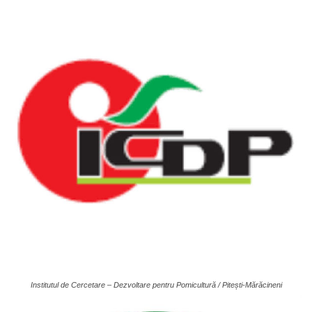
Institutul de Cercetare – Dezvoltare pentru Pomicultură / Pitești-Mărăcineni