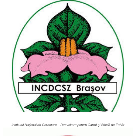
Institutul Național de Cercetare – Dezvoltare pentru Cartof și Sfeclă de Zahăr