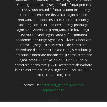
”Gheorghe Ionescu Șișești”, fiind înființat prin HG
nr. 1881/2005 privind înființarea unor institute și
centre de cercetare-dezvoltare agricolă prin
reorganizarea unor institute, centre, stațiuni și
societăți comerciale de cercetare și producție
agricolă – Anexa 11 și reorganizat în baza Legii
45/2009 privind organizarea și funcționarea
Academiei de Științe Agricole și Silvice ”Gheorghe
Ionescu Șișești” și a sistemului de cercetare-
dezvoltare din domeniile agriculturii, silviculturii și
industriei alimentare modificată și completată prin
Legea 72/2011, Anexa 2 / 2.10. Cod CAEN: 72 (
cercetare-dezvoltare ); 7219 (cercetare-dezvoltare
în alte aștiințe naturale și inginerie) Cod UNESCO :
3103, 3107, 3108, 3101
Contact us:
secretariat_general@icdpp.ro,
gdpr@icdpp.ro