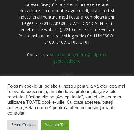
Ionescu Șișești” și a sistemului de cercetare-
dezvoltare din domeniile agriculturii, silviculturii și
industriei alimentare modificată și completată prin
Legea 72/2011, Anexa 2 / 2.10. Cod CAEN: 72 (
cercetare-dezvoltare ); 7219 (cercetare-dezvoltare
în alte aștiințe naturale și inginerie) Cod UNESCO :
3103, 3107, 3108, 3101
Contact us:
secretariat_general@icdpp.ro,
gdpr@icdpp.ro
Folosim cookie-uri pe site-ul nostru pentru a vă oferi cea mai
relevantă experiență, amintindu-vă preferințele și vizitele
repetate. Făcând clic pe „Accept toate”, sunteți de acord cu
utilizarea TOATE cookie-urile. Cu toate acestea, puteți
accesa „Setări cookie” pentru a oferi un consimțământ
Acasă
Stiri
Despre noi
Cercetare
RJPP
controlat.
Produse si servicii
Informatii de interes public
Contact
Situatii Urgenta
Setari Cookie
Accepta Tot
© @2021