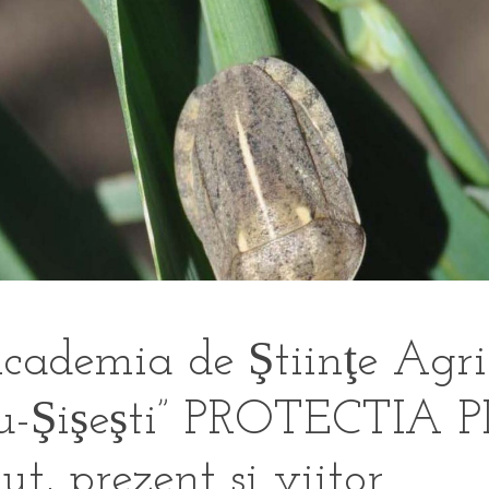
demia de Ştiinţe Agrico
scu-Şişeşti” PROTECTI
 prezent si viitor.