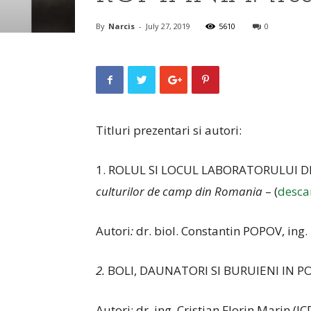
By
Narcis
-
July 27, 2019
5610
0
Titluri prezentari si autori:
1. ROLUL SI LOCUL LABORATORULUI D
culturilor de camp din Romania
– (
desca
Autori
:
dr. biol. Constantin POPOV, ing
2.
BOLI, DAUNATORI SI BURUIENI IN P
Autori: dr. ing. Cristian Florin Marin (I