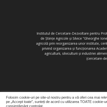
Institutul de Cercetare-Dezvoltare pentru Prot
de Științe Agricole și Silvice ”Gheorghe Ione
agricolă prin reorganizarea unor institute, cen
privind organizarea și funcționarea Academi
agriculturii, silviculturii și industriei 
(cercetare-de
Folosim cookie-uri pe site-ul nostru pentru a vă oferi cea mai rele
pe „Accept toate”, sunteți de acord cu utilizarea TOATE cookie-uri
consimțământ controlat.