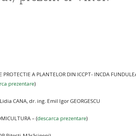
E PROTECTIE A PLANTELOR DIN ICCPT- INCDA FUNDUL
rca prezentare
)
. Lidia CANA, dr. ing. Emil Igor GEORGESCU
OMICULTURA – (
descarca prezentare
)
CDP Piteşti-Mărăcineni)