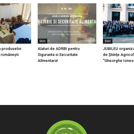
Stiri
Stiri
a produselor
Alaturi de ADRBI pentru
JUBILEU organiz
 românești
Siguranta si Securitate
de Ştiinţe Agricol
Alimentara!
“Gheorghe Ionesc