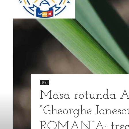
Stiri
Masa rotunda Aca
“Gheorghe Ione
ROMANIA: trecut,