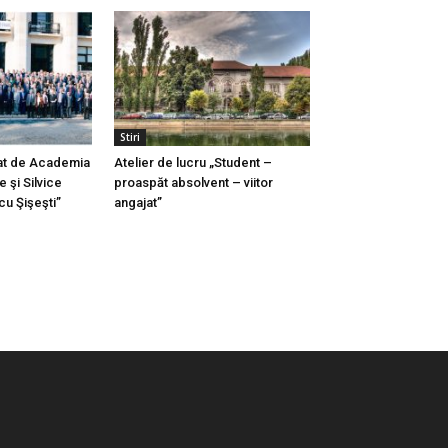
Stiri
at de Academia
Atelier de lucru „Student –
e şi Silvice
proaspăt absolvent – viitor
u Şişeşti”
angajat”