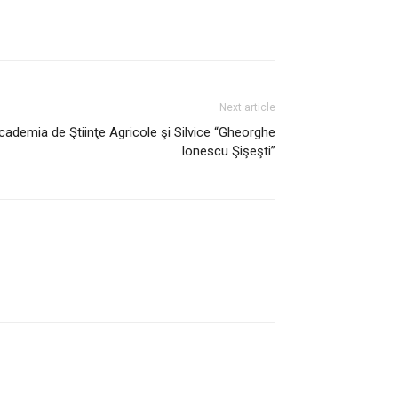
Next article
ademia de Ştiinţe Agricole şi Silvice “Gheorghe
Ionescu Şişeşti”