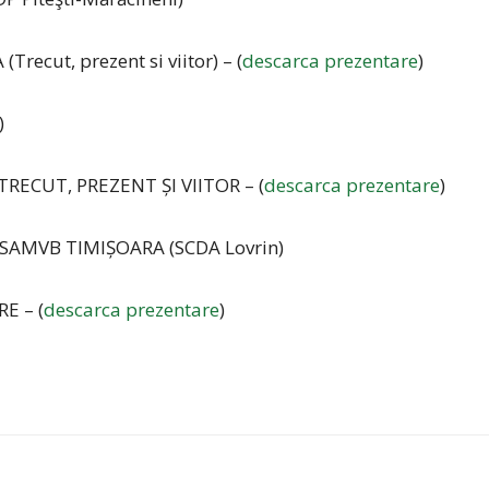
ecut, prezent si viitor) – (
descarca prezentare
)
)
RECUT, PREZENT ȘI VIITOR – (
descarca prezentare
)
a, USAMVB TIMIȘOARA (SCDA Lovrin)
E – (
descarca prezentare
)