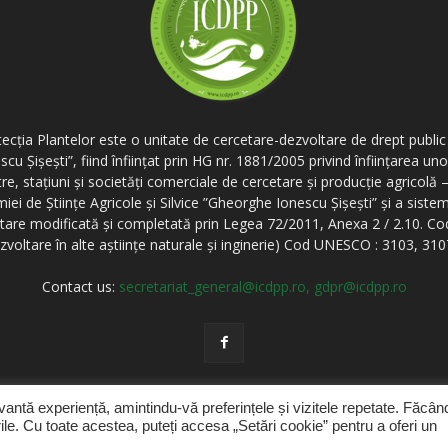
ecția Plantelor este o unitate de cercetare-dezvoltare de drept public 
scu Șișești”, fiind înființat prin HG nr. 1881/2005 privind înființarea un
tre, stațiuni și societăți comerciale de cercetare și producție agricolă
ei de Științe Agricole și Silvice ”Gheorghe Ionescu Șișești” și a sist
alimentare modificată și completată prin Legea 72/2011, Anexa 2 / 2.10. 
zvoltare în alte aștiințe naturale și inginerie) Cod UNESCO : 3103, 31
Contact us:
secretariat_general@icdpp.ro, gdpr@icdpp.ro
vantă experiență, amintindu-vă preferințele și vizitele repetate. Făcând
le. Cu toate acestea, puteți accesa „Setări cookie” pentru a oferi un