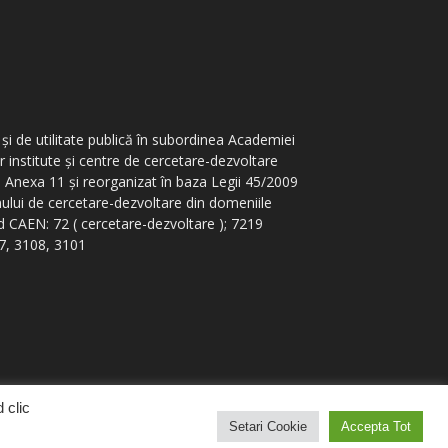
și de utilitate publică în subordinea Academiei
or institute și centre de cercetare-dezvoltare
 – Anexa 11 și reorganizat în baza Legii 45/2009
emului de cercetare-dezvoltare din domeniile
Cod CAEN: 72 ( cercetare-dezvoltare ); 7219
07, 3108, 3101
 clic
Setari Cookie
Accepta Tot